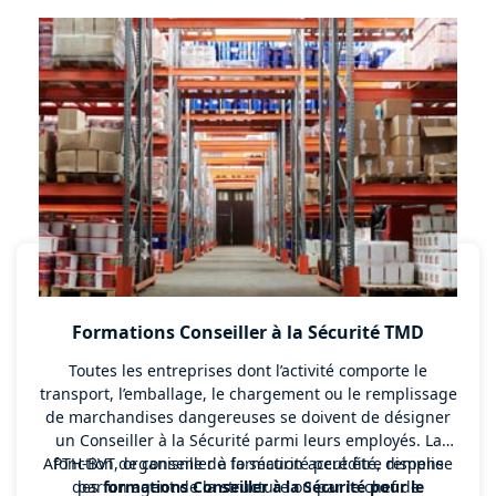
formation ADR auprès de toutes ces personnes qui
interviennent dans le transport de marchandises
dangereuses, conformément à l'article 1.3 de l'ADR.
Formations Conseiller à la Sécurité TMD
Toutes les entreprises dont l’activité comporte le
transport, l’emballage, le chargement ou le remplissage
de marchandises dangereuses se doivent de désigner
un Conseiller à la Sécurité parmi leurs employés. La
APTH-BVT, organisme de formation accrédité, dispense
fonction de conseiller à la sécurité peut être remplie
des
par un agent de la structure ou par le chef de
formations Conseiller à la Sécurité pour le