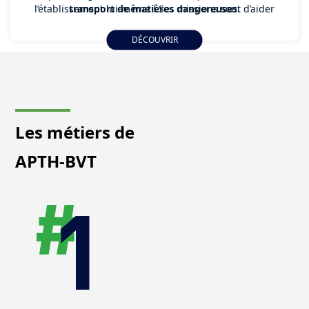
l’établissement lui-même ! Ses missions sont d’aider
transport de matières dangereuses.
tous ses collègues à transporter des matières
dangereuses en maîtrisant les risques sur les
DÉCOUVRIR
personnes, le matériel ou l’environnement mais
également de faciliter le TMD en mettant en place des
actions de prévention.
Les métiers de
APTH-BVT