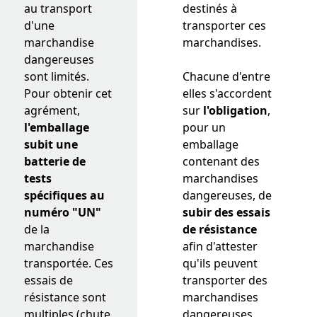
au transport
destinés à
d'une
transporter ces
marchandise
marchandises.
dangereuses
sont limités.
Chacune d'entre
Pour obtenir cet
elles s'accordent
agrément,
sur
l'obligatio
n
,
l'emballage
pour un
subit une
emballage
batterie de
contenant des
tests
marchandises
spécifiques au
dangereuses, de
numéro "UN"
subir des essais
de la
de résistance
marchandise
afin d'attester
transportée. Ces
qu'ils peuvent
essais de
transporter des
résistance sont
marchandises
multiples (chute,
dangereuses.