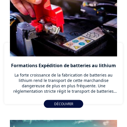
Formations Expédition de batteries au lithium
La forte croissance de la fabrication de batteries au
lithium rend le transport de cette marchandise
dangereuse de plus en plus fréquente. Une
réglementation stricte régit le transport de batteries
lithium, APTH-BVT vous propose de vous l'appréhender
à l'aide de plusieurs programmes de formation dédiées
DÉCOUVRIR
à la réception et à l’expédition de ces marchandises
dangereuses. Pour apprendre à en maîtriser les
risques, formez vos collaborateurs au transport de
batteries lithium par voie aérienne, routière et maritime