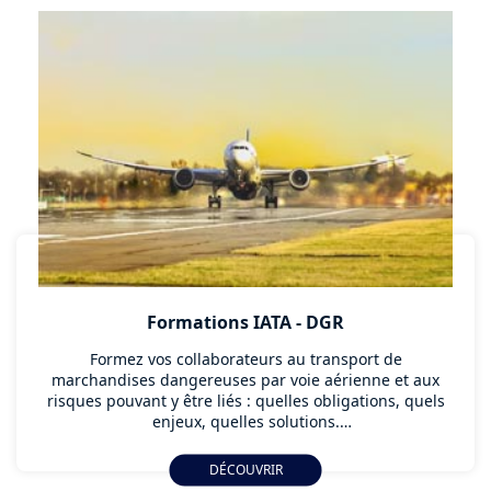
Formations IATA - DGR
Formez vos collaborateurs au transport de
marchandises dangereuses par voie aérienne et aux
risques pouvant y être liés : quelles obligations, quels
enjeux, quelles solutions.
Nos formations IATA DGR répondent aux
DÉCOUVRIR
problématiques relatives au transport de matières