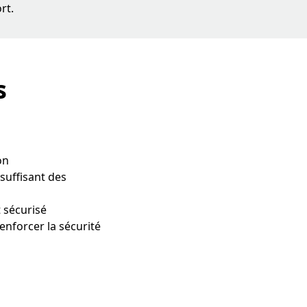
rt.
​
on
nsuffisant des
 sécurisé
enforcer la sécurité