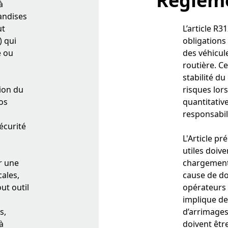
Réglem
à
andises
ut
L’article R
 qui
obligations
e ou
des véhicule
routière. Ce
stabilité d
tion du
risques lors
os
quantitativ
responsabil
écurité
L'Article pr
utiles doive
r une
chargement 
cales,
cause de do
ut outil
opérateurs 
implique de
s,
d’arrimages
à
doivent être