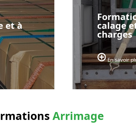
Formati
e et à
calage e
charges
En savoir pl
ormations
Arrimage