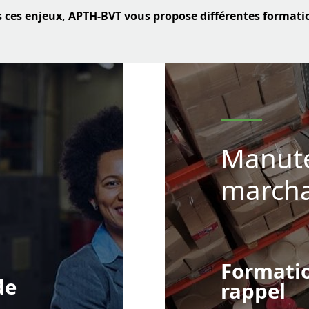
s ces enjeux, APTH-BVT vous propose différentes format
Manute
marcha
Formatio
de
rappel