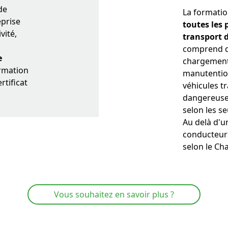
de
La
formatio
eprise
toutes les 
vité,
transport 
comprend do
e
chargement,
ormation
manutenti
rtificat
véhicules t
dangereuse
selon les s
Au delà d'u
conducteurs
selon le Ch
Vous souhaitez en savoir plus ?