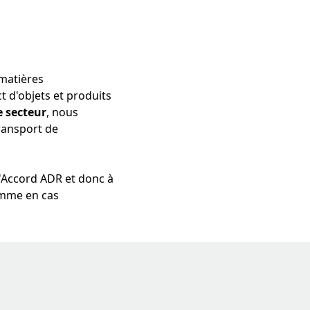
 matières
t d'objets et produits
e secteur
, nous
ransport de
l'Accord ADR et donc à
omme en cas