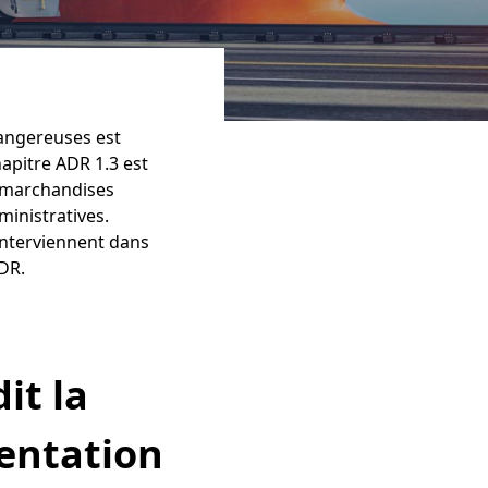
dangereuses est
apitre ADR 1.3 est
s marchandises
inistratives.
interviennent dans
DR.
dit
la
entation