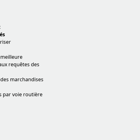
:
tés
triser
meilleure
aux requêtes des
t des marchandises
s par voie routière