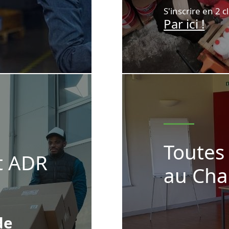
S'inscrire en 2 cl
Par ici !
Toutes
at ADR
au Cha
de